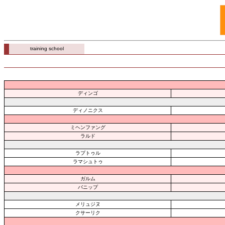
training school
ディンゴ
ディノニクス
ミヘンファング
ラルド
ラプトゥル
ラマシュトゥ
ガルム
バニップ
メリュジヌ
クサーリク