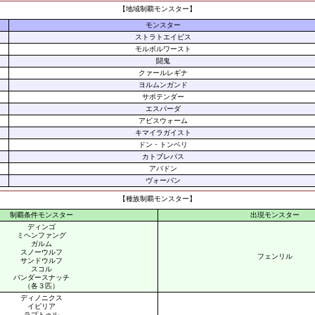
【地域制覇モンスター】
モンスター
ストラトエイビス
モルボルワースト
闘鬼
クァールレギナ
ヨルムンガンド
サポテンダー
エスパーダ
アビスウォーム
キマイラガイスト
ドン・トンベリ
カトブレパス
アバドン
ヴォーバン
【種族制覇モンスター】
制覇条件モンスター
出現モンスター
ディンゴ
ミヘンファング
ガルム
スノーウルフ
フェンリル
サンドウルフ
スコル
バンダースナッチ
（各３匹）
ディノニクス
イピリア
ラプトゥル