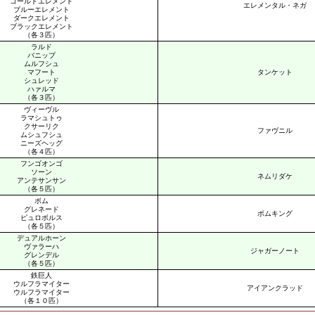
ゴールドエレメント
エレメンタル・ネガ
ブルーエレメント
ダークエレメント
ブラックエレメント
（各３匹）
ラルド
バニップ
ムルフシュ
マフート
タンケット
シュレッド
ハァルマ
（各３匹）
ヴィーヴル
ラマシュトゥ
クサーリク
ファヴニル
ムシュフシュ
ニーズヘッグ
（各４匹）
フンゴオンゴ
ソーン
ネムリダケ
アンテサンサン
（各５匹）
ボム
グレネード
ボムキング
ピュロボルス
（各５匹）
デュアルホーン
ヴァラーハ
ジャガーノート
グレンデル
（各５匹）
鉄巨人
ウルフラマイター
アイアンクラッド
ウルフラマイター
（各１０匹）