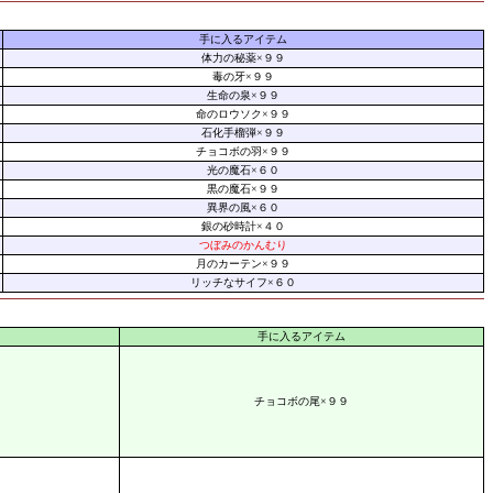
手に入るアイテム
体力の秘薬×９９
毒の牙×９９
生命の泉×９９
命のロウソク×９９
石化手榴弾×９９
チョコボの羽×９９
光の魔石×６０
黒の魔石×９９
異界の風×６０
銀の砂時計×４０
つぼみのかんむり
月のカーテン×９９
リッチなサイフ×６０
手に入るアイテム
チョコボの尾×９９