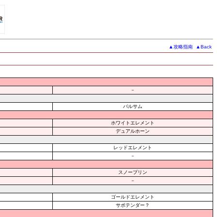
▲攻略指南
▲
Back
－
バルサム
ホワイトエレメント
デュアルホーン
レッドエレメント
－
スノープリン
－
ゴールドエレメント
サボテンダー？