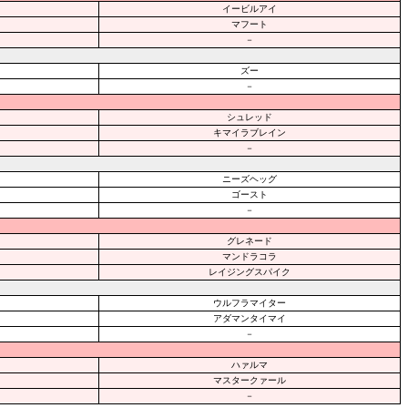
イービルアイ
マフート
－
ズー
－
シュレッド
キマイラブレイン
－
ニーズヘッグ
ゴースト
－
グレネード
マンドラコラ
レイジングスパイク
ウルフラマイター
アダマンタイマイ
－
ハァルマ
マスタークァール
－