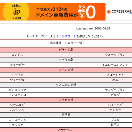
Last update: 2001.09.07
モンスターのデータは
【モンスター】
を参照してください。
【地域捕獲モンスター一覧】
ビサイド島
コンドル
ウォータプリン
キーリカ島
キラービー
イエローエレメント
ミヘン街道
イピリア
フロートアイ
ヴィーヴル
ボム
キノコ岩の街道
ガンダルヴァ
サンダープリン
フンゴオンゴ
ガルダ
ジョゼ街道
シームルグ
バイトバグ
バジリスク
オチュー
雷平原
エイロージュ
ブエル
ラルヴァ
鉄巨人
マカラーニャ