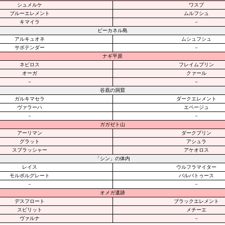
シュメルケ
ワスプ
ブルーエレメント
ムルフシュ
キマイラ
－
ビーカネル島
アルキュオネ
ムシュフシュ
サボテンダー
－
ナギ平原
ネビロス
フレイムプリン
オーガ
クァール
－
－
谷底の洞窟
ガルキマセラ
ダークエレメント
ヴァラーハ
エページュ
－
－
ガガゼト山
アーリマン
ダークプリン
グラット
アシュラ
スプラッシャー
アケオロス
「シン」の体内
レイス
ウルフラマイター
モルボルグレート
バルバトゥース
－
－
オメガ遺跡
デスフロート
ブラックエレメント
スピリット
メチーエ
ヴァルナ
－