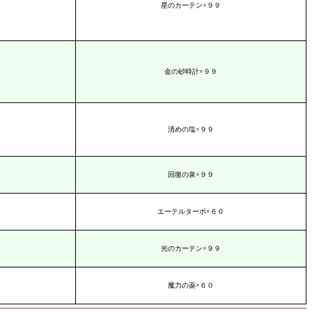
星のカーテン×９９
金の砂時計×９９
清めの塩×９９
回復の泉×９９
エーテルターボ×６０
光のカーテン×９９
魔力の薬×６０