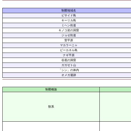
制覇地域名
ビサイド島
キーリカ島
ミヘン街道
キノコ岩の洞窟
ジョゼ街道
雷平原
マカラーニャ
ビーカネル島
ナギ平原
谷底の洞窟
ガガゼト山
「シン」の体内
オメガ遺跡
制覇種族
獣系