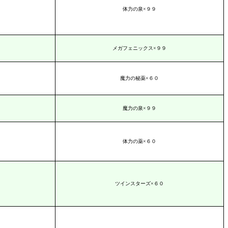
体力の泉×９９
メガフェニックス×９９
魔力の秘薬×６０
魔力の泉×９９
体力の薬×６０
ツインスターズ×６０