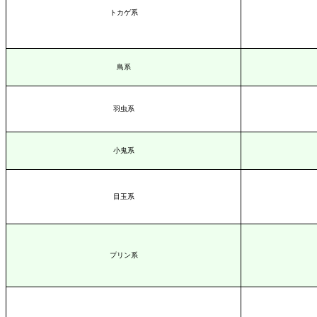
トカゲ系
鳥系
羽虫系
小鬼系
目玉系
プリン系