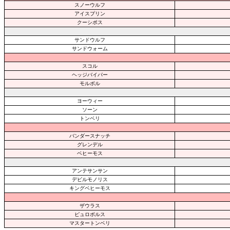
スノーウルフ
アイスプリン
クーシポス
サンドウルフ
サンドウォーム
スコル
ヘッジバイパー
モルボル
ヨーウィー
ソーン
トンベリ
バンダースナッチ
グレンデル
ベヒーモス
アンテサンサン
デビルモノリス
キングベヒーモス
ザウラス
ピュロボルス
マスタートンベリ