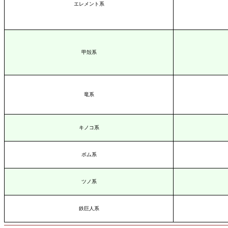
エレメント系
甲殻系
竜系
キノコ系
ボム系
ツノ系
鉄巨人系