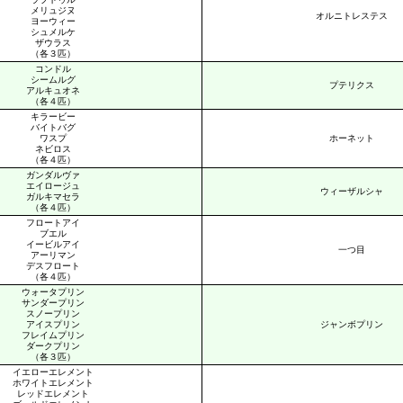
メリュジヌ
オルニトレステス
ヨーウィー
シュメルケ
ザウラス
（各３匹）
コンドル
シームルグ
プテリクス
アルキュオネ
（各４匹）
キラービー
バイトバグ
ワスプ
ホーネット
ネビロス
（各４匹）
ガンダルヴァ
エイロージュ
ウィーザルシャ
ガルキマセラ
（各４匹）
フロートアイ
ブエル
イービルアイ
一つ目
アーリマン
デスフロート
（各４匹）
ウォータプリン
サンダープリン
スノープリン
アイスプリン
ジャンボプリン
フレイムプリン
ダークプリン
（各３匹）
イエローエレメント
ホワイトエレメント
レッドエレメント