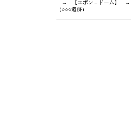
→ 【
エボン＝ドーム
】 →
（
○○○遺跡
）