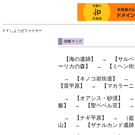
ＦＦしようぜファイヤー
■
攻略マップ
【
海の遺跡
】 → 【
サルベ
ーリカの森
】 → 【
ミヘン街
→ 【
キノコ岩街道
】 → 
【
雷平原
】 → 【
マカラーニ
→ 【
オアシス・砂漠
】 →
艇
】 → 【
聖ベベル宮
】 →
→ 【
ナギ平原
】 → （
盗
山
】 → 【
ザナルカンド遺跡