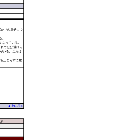
ばかりの赤チョウ
る。
くなっている。
これでほぼ避けら
ウがいる。これは
。
立ち止まらずに駆
▲上に戻る
ぶ