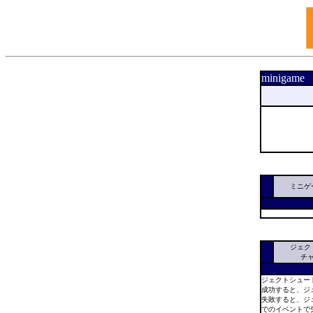
minigame 
ミニゲ
ジェク
チ
ジェクトシュー
成功すると、ジ
失敗すると、ジ
でのイベントで