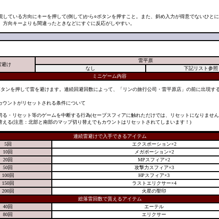
現している方向にキーを押して(倒して)から○ボタンを押すこと。また、斜め入力が得意でないひと
。方向キーよりも間違ったときなどにすぐに反応がしやすい。
雷平原
雷避け
なし
下記リスト参照
ミニゲーム内容
ボタンを押して雷を避けます。連続回避回数によって、「リンの旅行公司・雷平原店」の前に出現す
カウントがリセットされる条件について
切る・リセット等のゲームを中断する行為(セーブスフィアに触れただけでは、リセットになりません
替える(注意：北部と南部のマップ切り替えでもカウントはリセットされてしまいます！)
連続雷避けで入手できるアイテム
5回
エクスポーション×2
10回
メガポーション×2
20回
MPスフィア×2
50回
攻撃力スフィア×3
100回
HPスフィア×3
150回
ラストエリクサー×4
200回
火星の聖印
総落雷回数で貰えるアイテム
40回
エーテル
80回
エリクサー