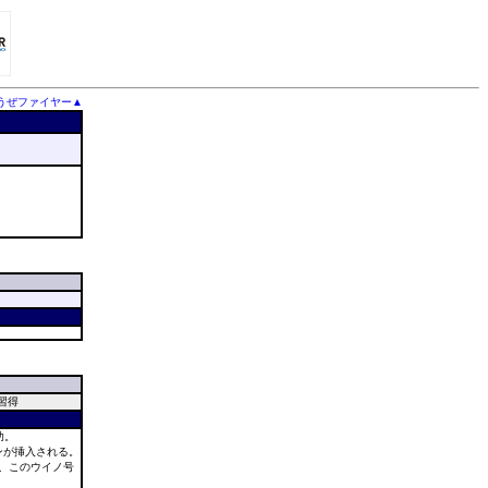
うぜファイヤー▲
習得
功。
ンが挿入される。
、このウイノ号