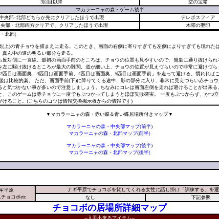
3回目以降
空の宝箱
マカラーニャの森・ゲーム後半
中央部･北部どちらか先にクリアしたほうで出現
テレポスフィア
中央部・北部両方クリアで、クリアしたほうで出現
木曜の聖印
半・北部)
奥(上)の青チョウを捕まえに走る。このとき、画面の右側に寄りすぎても左側によりすぎても現れた
、真ん中の道の明るい部分を走る。
ら反対側に一直線。最初の画面手前のところは、チョウの位置も見やすいので、簡単に通り抜けられ
を左に駆け抜けるところが最大の難関。道が細い上、チョウの位置が見えづらいので非常に避けづら
、2匹目は画面奥、3匹目は画面手前、4匹目は画面奥、5匹目は画面手前」を走って避ける。慣れれば
の後は比較的楽。 ただ、画面手前(下)に降りてくる途中、影の部分に入り、非常に見えづらい赤チョ
ると気づかない事が多いので注意しましょう。ちなみにコレは画面左側を走れば避けることが出来る
と、このゲームは赤チョウに一度でもぶつかってしまうとほぼ失敗確実。 一度もぶつからず、かつ
がけること。(こちらのコツは情報交換掲示板からの情報です)
▼マカラーニャの森・赤い蝶＆青い蝶居場所付きマップ▼
マカラーニャの森・中央部マップ(前半)
マカラーニャの森・北部マップ(前半)
マカラーニャの森・中央部マップ(後半)
マカラーニャの森・北部マップ(後半)
ナギ平原でチョコボを貸してくれる女性に話し掛け「訓練する」を選
ギ平原
チョコボetc
なし
下記参照
チョコボの居場所詳細マップ
--入手出来るアイテム--