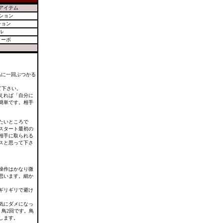
アイテム
ション
ション
ル
ターボ
鳥に一回ぶつかる
て下さい。
えれば「自分に
簡単です。相手
たいところで
スタート最初の
相手に取られる
スと思って下さ
操作はかなり微
思います。細か
ギリギリで避け
気にダメになっ
、鳥2回です。鳥
します。