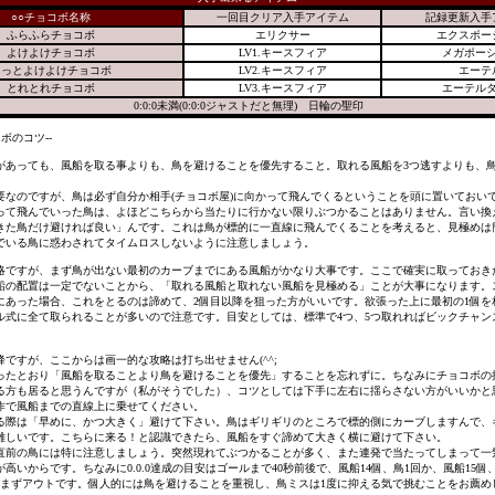
○○チョコボ名称
一回目クリア入手アイテム
記録更新入手
ふらふらチョコボ
エリクサー
エクスポー
よけよけチョコボ
LV1.キースフィア
メガポー
もっとよけよけチョコボ
LV2.キースフィア
エーテ
とれとれチョコボ
LV3.キースフィア
エーテル
0:0:0未満(0:0:0ジャストだと無理) 日輪の聖印
ボのコツ--
があっても、風船を取る事よりも、鳥を避けることを優先すること。取れる風船を3つ逃すよりも、
。
要なのですが、鳥は必ず自分か相手(チョコボ屋)に向かって飛んでくるということを頭に置いておい
って飛んでいった鳥は、よほどこちらから当たりに行かない限りぶつかることはありません。言い換
きた鳥だけ避ければ良い」んです。これは鳥が標的に一直線に飛んでくることを考えると、見極めは
でいる鳥に惑わされてタイムロスしないように注意しましょう。
略ですが、まず鳥が出ない最初のカーブまでにある風船がかなり大事です。ここで確実に取っておき
船の配置は一定でないことから、「取れる風船と取れない風船を見極める」ことが大事になります。
にあった場合、これをとるのは諦めて、2個目以降を狙った方がいいです。欲張った上に最初の1個を
ル式に全て取られることが多いので注意です。目安としては、標準で4つ、5つ取れればビックチャン
ですが、ここからは画一的な攻略は打ち出せません(^^;
ったとおり「風船を取ることより鳥を避けることを優先」することを忘れずに。ちなみにチョコボの
る方も居ると思うんですが（私がそうでした）、コツとしては下手に左右に揺らさない方がいいかと
作で風船までの直線上に乗せてください。
る際は「早めに、かつ大きく」避けて下さい。鳥はギリギリのところで標的側にカーブしますんで、
難しいです。こちらに来る！と認識できたら、風船をすぐ諦めて大きく横に避けて下さい。
直前の鳥には特に注意しましょう。突然現れてぶつかることが多く、また連発で当たってしまって一
高いからです。ちなみに0.0.0達成の目安はゴールまで40秒前後で、風船14個、鳥1回か、風船15個
らまずアウトです。個人的には鳥を避けることを重視し、鳥ミスは1度に抑える気で挑むことをお薦め