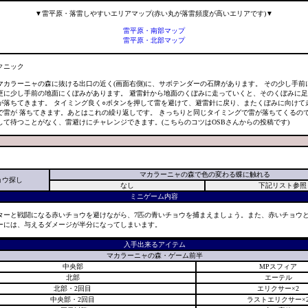
▼雷平原・落雷しやすいエリアマップ(赤い丸が落雷頻度が高いエリアです)▼
雷平原・南部マップ
雷平原・北部マップ
クニック
マカラーニャの森に抜ける出口の近く(画面右側)に、サボテンダーの石牌があります。 その少し手前
更に少し手前の地面にくぼみがあります。 避雷針から地面のくぼみに走っていくと、そのくぼみに
が落ちてきます。 タイミング良く○ボタンを押して雷を避けて、避雷針に戻り、またくぼみに向けて
で雷が 落ちてきます。あとはこれの繰り返しです。 きっちりと同じタイミングで雷が落ちてくるの
して待つことがなく、雷避けにチャレンジできます。(こちらのコツはOSBさんからの投稿です)
マカラーニャの森で色の変わる蝶に触れる
ョウ探し
なし
下記リスト参照
ミニゲーム内容
ターと戦闘になる赤いチョウを避けながら、7匹の青いチョウを捕まえましょう。また、赤いチョウ
ーには、与えるダメージが半分になってしまいます。
入手出来るアイテム
マカラーニャの森・ゲーム前半
中央部
MPスフィア
北部
エーテル
北部・2回目
エリクサー×2
中央部・2回目
ラストエリクサー×