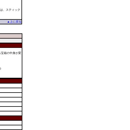
には、スティック
▲上に戻る
る宝箱の中身が変
)