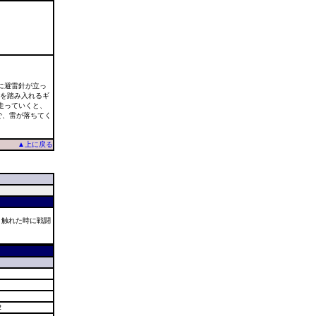
に避雷針が立っ
足を踏み入れるギ
走っていくと、
で、雷が落ちてく
▲上に戻る
と触れた時に戦闘
2