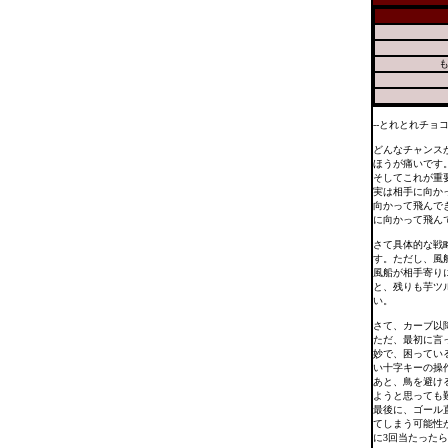
--とれとれチョコ
どんなチャンス
ほうが痛いです
そしてこれが重
実は相手に向か
向かって飛んで
に向かって飛ん
さて具体的な戦
す。ただし、風
風船が相手寄り
と、残りも芋ツ
い。
さて、カーブ以降
ただ、最初に言
妙で、困ってい
い十字キーの操
あと、鳥を避け
ようと思っても
最後に、ゴール
てしまう可能性が
に3回当たった