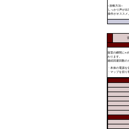
--攻略方法--
しっかり声が出
操作がオススメ
落雷の瞬間に○
わります。
連続回避回数の
・本体の電源を
・マップを切り