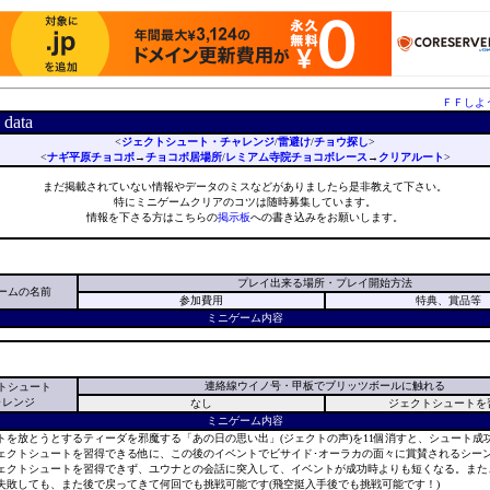
ＦＦしよ
data
<
ジェクトシュート・チャレンジ
/
雷避け
/
チョウ探し
>
<
ナギ平原チョコボ
→
チョコボ居場所
/
レミアム寺院チョコボレース
→
クリアルート
>
まだ掲載されていない情報やデータのミスなどがありましたら是非教えて下さい。
特にミニゲームクリアのコツは随時募集しています。
情報を下さる方はこちらの
掲示板
への書き込みをお願いします。
プレイ出来る場所・プレイ開始方法
ームの名前
参加費用
特典、賞品等
ミニゲーム内容
連絡線ウイノ号・甲板でブリッツボールに触れる
トシュート
ャレンジ
なし
ジェクトシュートを
ミニゲーム内容
トを放とうとするティーダを邪魔する「あの日の思い出」(ジェクトの声)を11個消すと、シュート成
ェクトシュートを習得できる他に、この後のイベントでビサイド･オーラカの面々に賞賛されるシー
ェクトシュートを習得できず、ユウナとの会話に突入して、イベントが成功時よりも短くなる。また
失敗しても、また後で戻ってきて何回でも挑戦可能です(飛空挺入手後でも挑戦可能です！)