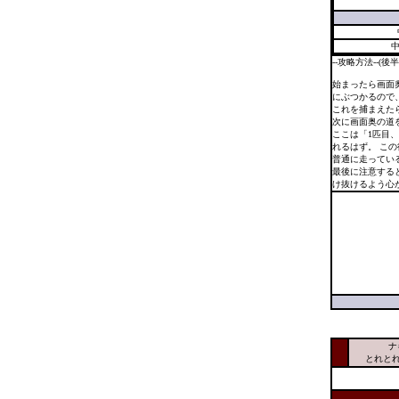
--攻略方法--(後
始まったら画面
にぶつかるので
これを捕まえた
次に画面奥の道
ここは「1匹目
れるはず。 こ
普通に走ってい
最後に注意する
け抜けるよう心
ナ
とれとれ