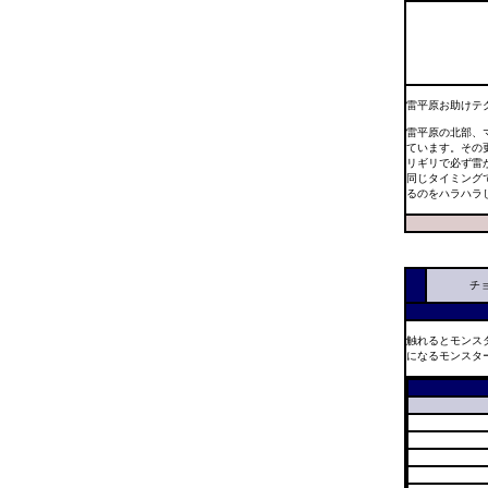
雷平原お助けテ
雷平原の北部、
ています。その
リギリで必ず雷
同じタイミング
るのをハラハラ
チ
触れるとモンス
になるモンスタ