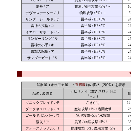
陽炎 / ア
貫通 / 物理攻撃+5% / －
1
デヴァステーター / リ
物理攻撃+5% / －
8
サンダーシールド / テ
雷半減 / HP+5%
2
雷神の指輪 / ユ
雷半減 / HP+5%
2
イエローサポート / ワ
雷半減 / HP+5%
2
サンダーリング / ル
雷半減 / HP+5%
2
雷神の小手 / キ
雷半減 / HP+5%
2
雷撃の腕輪 / ア
雷半減 / HP+5%
2
サンダーガード / リ
雷半減 / HP+5%
2
武器屋（オオアカ屋）・
選択肢
前の価格（200%）を表示
アビリティ（空きスロットは
品名 / 装備者
『－』）
ソニックブレイド / テ
さきがけ
12
ダークネスロッド / ユ
魔法攻撃+5% / 暗闇攻撃
7
ゴールドボンバー / ワ
物理攻撃+5% / 水攻撃
3
陽炎 / ア
貫通 / 物理攻撃+5% / －
3
フォースナックル / リ
物理攻撃+5% / 魔法攻撃+5%
3