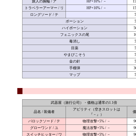
旅人の腕輪 / ア
HP+10% / －
1
トラベラーアーマー / リ
HP+10% / －
1
ロングソード / テ
ポーション
ハイポーション
5
フェニックスの尾
1
毒消し
目薬
やまびこそう
金の針
手榴弾
3
マップ
武器屋（旅行公司）・価格は通常の1.1倍
アビリティ（空きスロットは
品名 / 装備者
『－』）
バロックソード / テ
物理攻撃+5% / －
9
グローワンド / ユ
魔法攻撃+5% / －
9
スイッチヒッター / ワ
物理攻撃+5% / －
9