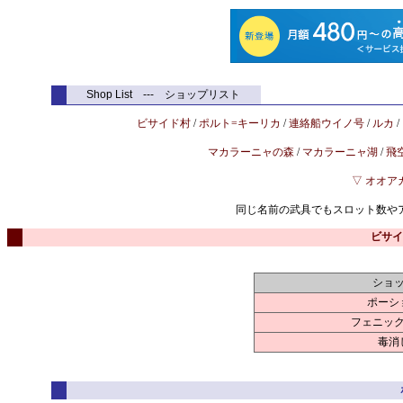
Shop List --- ショップリスト
ビサイド村
/
ポルト=キーリカ
/
連絡船ウイノ号
/
ルカ
/
マカラーニャの森
/
マカラーニャ湖
/
飛
▽ オオア
同じ名前の武具でもスロット数や
ビサイ
ショ
ポーシ
フェニッ
毒消