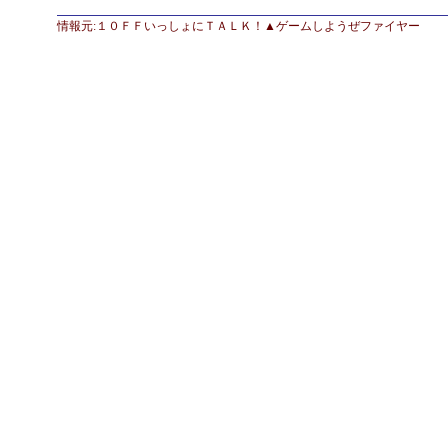
情報元:１０ＦＦいっしょにＴＡＬＫ！
▲ゲームしようぜファイヤー