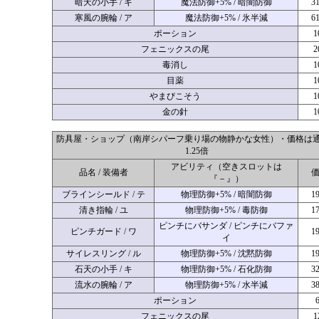
暗天の小手 / キ
魔法防御+5% / 暗闇防御
3
寒風の腕輪 / ア
魔法防御+5% / 氷半減
6
ポーション
1
フェニックスの尾
2
毒消し
1
目薬
1
やまびこそう
1
金の針
1
防具屋・ショップ（南岸シパーフ乗り場の物静かな女性）・価格は
1.25倍
アビリティ（空きスロットは
品名 / 装備者
『－』）
ブラインシールド / テ
物理防御+5% / 暗闇防御
1
清き指輪 / ユ
物理防御+5% / 毒防御
1
ピンチにバサンダ / ピンチにバファ
ピンチガード / ワ
1
イ
サイレスリング / ル
物理防御+5% / 沈黙防御
1
石天の小手 / キ
物理防御+5% / 石化防御
3
流水の腕輪 / ア
物理防御+5% / 水半減
3
ポーション
フェニックスの尾
1