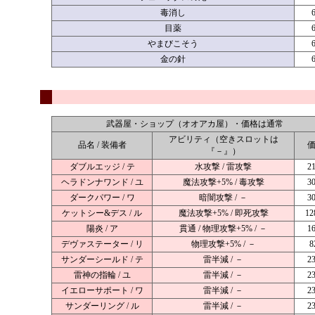
毒消し
目薬
やまびこそう
金の針
武器屋・ショップ（オオアカ屋）・価格は通常
アビリティ（空きスロットは
品名 / 装備者
『－』）
ダブルエッジ / テ
水攻撃 / 雷攻撃
2
ヘラドンナワンド / ユ
魔法攻撃+5% / 毒攻撃
3
ダークパワー / ワ
暗闇攻撃 / －
3
ケットシー&デス / ル
魔法攻撃+5% / 即死攻撃
12
陽炎 / ア
貫通 / 物理攻撃+5% / －
1
デヴァステーター / リ
物理攻撃+5% / －
8
サンダーシールド / テ
雷半減 / －
2
雷神の指輪 / ユ
雷半減 / －
2
イエローサポート / ワ
雷半減 / －
2
サンダーリング / ル
雷半減 / －
2