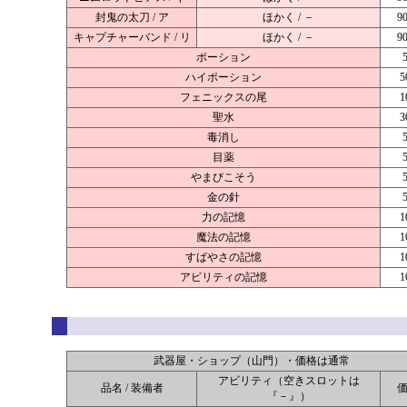
封鬼の太刀 / ア
ほかく / －
9
キャプチャーバンド / リ
ほかく / －
9
ポーション
ハイポーション
5
フェニックスの尾
1
聖水
3
毒消し
目薬
やまびこそう
金の針
力の記憶
1
魔法の記憶
1
すばやさの記憶
1
アビリティの記憶
1
武器屋・ショップ（山門）・価格は通常
アビリティ（空きスロットは
品名 / 装備者
『－』）