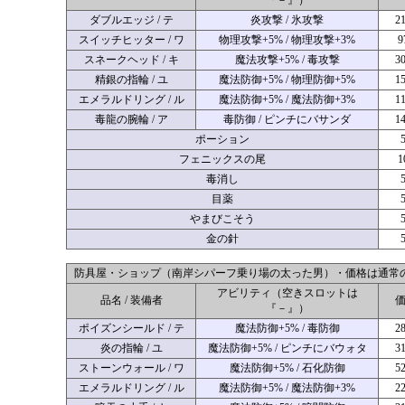
ダブルエッジ / テ
炎攻撃 / 氷攻撃
2
スイッチヒッター / ワ
物理攻撃+5% / 物理攻撃+3%
9
スネークヘッド / キ
魔法攻撃+5% / 毒攻撃
3
精銀の指輪 / ユ
魔法防御+5% / 物理防御+5%
1
エメラルドリング / ル
魔法防御+5% / 魔法防御+3%
1
毒龍の腕輪 / ア
毒防御 / ピンチにバサンダ
1
ポーション
フェニックスの尾
1
毒消し
目薬
やまびこそう
金の針
防具屋・ショップ（南岸シパーフ乗り場の太った男）・価格は通常の
アビリティ（空きスロットは
品名 / 装備者
『－』）
ポイズンシールド / テ
魔法防御+5% / 毒防御
2
炎の指輪 / ユ
魔法防御+5% / ピンチにバウォタ
3
ストーンウォール / ワ
魔法防御+5% / 石化防御
5
エメラルドリング / ル
魔法防御+5% / 魔法防御+3%
2