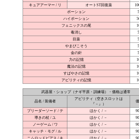
キュアアーマー / リ
オートST回復薬
10
ポーション
ハイポーション
5
フェニックスの尾
1
毒消し
目薬
やまびこそう
金の針
力の記憶
1
魔法の記憶
1
すばやさの記憶
1
アビリティの記憶
1
武器屋・ショップ（ナギ平原・訓練場）・価格は通常
アビリティ（空きスロットは
品名 / 装備者
『－』）
ブリーダーソード / テ
ほかく / －
9
導きの杖 / ユ
ほかく / －
9
ノーゲーム / ワ
ほかく / －
9
キャッチ・モグ / ル
ほかく / －
9
ニムロッドピアス / キ
ほかく / －
9