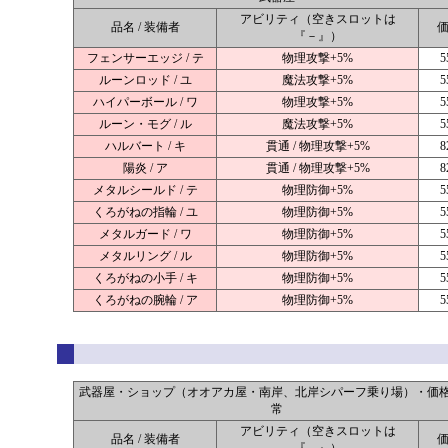
アビリティ（空きスロットは
品名 / 装備者
『－』）
フェンサーエッジ / テ
物理攻撃+5%
5
ルーンロッド / ユ
魔法攻撃+5%
5
ハイパーボール / ワ
物理攻撃+5%
5
ルーン・モグ / ル
魔法攻撃+5%
5
ハルバート / キ
貫通 / 物理攻撃+5%
8
陽炎 / ア
貫通 / 物理攻撃+5%
8
メタルシールド / テ
物理防御+5%
5
くろがねの指輪 / ユ
物理防御+5%
5
メタルガード / ワ
物理防御+5%
5
メタルリング / ル
物理防御+5%
5
くろがねの小手 / キ
物理防御+5%
5
くろがねの腕輪 / ア
物理防御+5%
5
武器屋・ショップ（オオアカ屋・南岸、北岸シパーフ乗り場）・価
常
アビリティ（空きスロットは
品名 / 装備者
『－』）