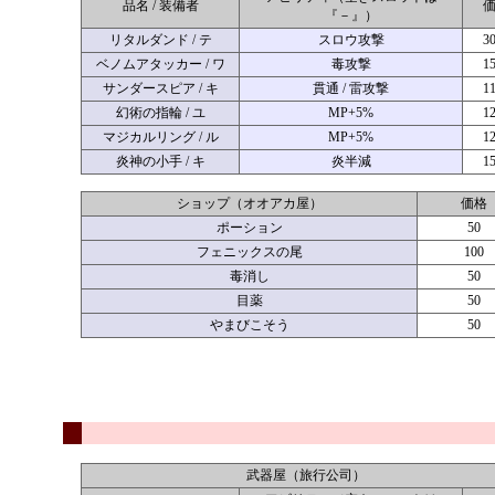
品名 / 装備者
『－』）
リタルダンド / テ
スロウ攻撃
3
ベノムアタッカー / ワ
毒攻撃
1
サンダースピア / キ
貫通 / 雷攻撃
1
幻術の指輪 / ユ
MP+5%
1
マジカルリング / ル
MP+5%
1
炎神の小手 / キ
炎半減
1
ショップ（オオアカ屋）
価格
ポーション
50
フェニックスの尾
100
毒消し
50
目薬
50
やまびこそう
50
武器屋（旅行公司）