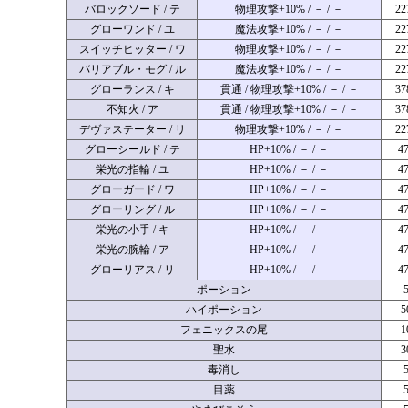
バロックソード / テ
物理攻撃+10% / － / －
22
グローワンド / ユ
魔法攻撃+10% / － / －
22
スイッチヒッター / ワ
物理攻撃+10% / － / －
22
バリアブル・モグ / ル
魔法攻撃+10% / － / －
22
グローランス / キ
貫通 / 物理攻撃+10% / － / －
37
不知火 / ア
貫通 / 物理攻撃+10% / － / －
37
デヴァステーター / リ
物理攻撃+10% / － / －
22
グローシールド / テ
HP+10% / － / －
4
栄光の指輪 / ユ
HP+10% / － / －
4
グローガード / ワ
HP+10% / － / －
4
グローリング / ル
HP+10% / － / －
4
栄光の小手 / キ
HP+10% / － / －
4
栄光の腕輪 / ア
HP+10% / － / －
4
グローリアス / リ
HP+10% / － / －
4
ポーション
ハイポーション
5
フェニックスの尾
1
聖水
3
毒消し
目薬