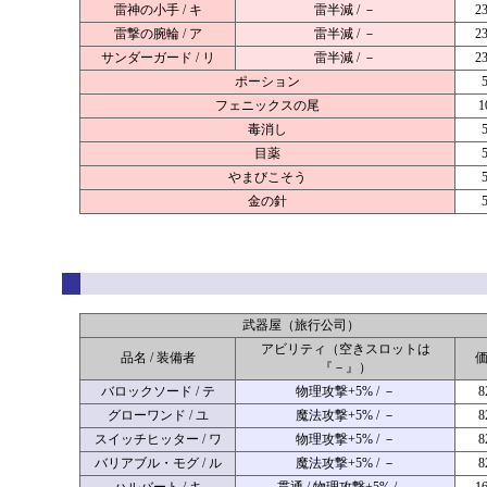
雷神の小手 / キ
雷半減 / －
2
雷撃の腕輪 / ア
雷半減 / －
2
サンダーガード / リ
雷半減 / －
2
ポーション
フェニックスの尾
1
毒消し
目薬
やまびこそう
金の針
武器屋（旅行公司）
アビリティ（空きスロットは
品名 / 装備者
『－』）
バロックソード / テ
物理攻撃+5% / －
8
グローワンド / ユ
魔法攻撃+5% / －
8
スイッチヒッター / ワ
物理攻撃+5% / －
8
バリアブル・モグ / ル
魔法攻撃+5% / －
8
ハルバート / キ
貫通 / 物理攻撃+5% / －
1