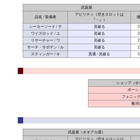
武器屋
アビリティ（空きスロットは
品名 / 装備者
『－』）
シーカーソード / テ
見破る
2
ワイズロッド / ユ
見破る
2
リサーチャー / ワ
見破る
2
サーチ・サボテン / ル
見破る
2
スティンガー / キ
貫通 / 見破る
3
ショップ（オ
ポーシ
フェニッ
毒消
武器屋（オオアカ屋）
アビリティ（空きスロットは