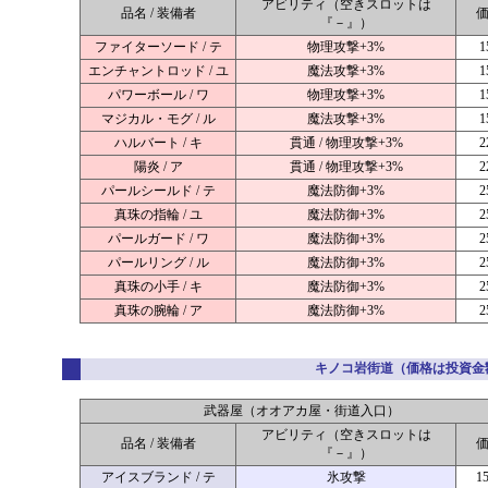
アビリティ（空きスロットは
品名 / 装備者
『－』）
ファイターソード / テ
物理攻撃+3%
1
エンチャントロッド / ユ
魔法攻撃+3%
1
パワーボール / ワ
物理攻撃+3%
1
マジカル・モグ / ル
魔法攻撃+3%
1
ハルバート / キ
貫通 / 物理攻撃+3%
2
陽炎 / ア
貫通 / 物理攻撃+3%
2
パールシールド / テ
魔法防御+3%
2
真珠の指輪 / ユ
魔法防御+3%
2
パールガード / ワ
魔法防御+3%
2
パールリング / ル
魔法防御+3%
2
真珠の小手 / キ
魔法防御+3%
2
真珠の腕輪 / ア
魔法防御+3%
2
キノコ岩街道（価格は
投資金
武器屋（オオアカ屋・街道入口）
アビリティ（空きスロットは
品名 / 装備者
『－』）
アイスブランド / テ
氷攻撃
1