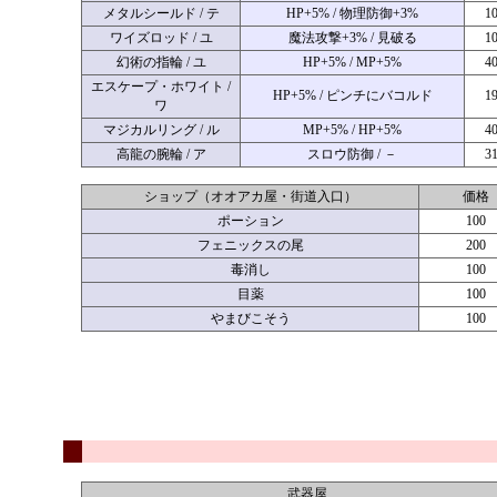
メタルシールド / テ
HP+5% / 物理防御+3%
1
ワイズロッド / ユ
魔法攻撃+3% / 見破る
1
幻術の指輪 / ユ
HP+5% / MP+5%
4
エスケープ・ホワイト /
HP+5% / ピンチにバコルド
1
ワ
マジカルリング / ル
MP+5% / HP+5%
4
高龍の腕輪 / ア
スロウ防御 / －
3
ショップ（オオアカ屋・街道入口）
価格
ポーション
100
フェニックスの尾
200
毒消し
100
目薬
100
やまびこそう
100
武器屋