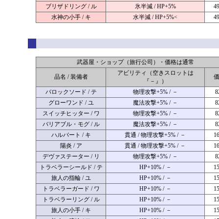
ブリザドリング / ル
氷半減 / HP+5%
4
水神の小手 / キ
水半減 / HP+5%<
4
武器屋・ショップ（旅行公司）・価格は通常
アビリティ（空きスロットは
品名 / 装備者
『－』）
バロックソード / テ
物理攻撃+5% / －
8
グローワンド / ユ
魔法攻撃+5% / －
8
スイッチヒッター / ワ
物理攻撃+5% / －
8
バリアブル・モグ / ル
魔法攻撃+5% / －
8
ハルバート / キ
貫通 / 物理攻撃+5% / －
1
陽炎 / ア
貫通 / 物理攻撃+5% / －
1
デヴァステーター / リ
物理攻撃+5% / －
8
トラベラーシールド / テ
HP+10% / －
1
旅人の指輪 / ユ
HP+10% / －
1
トラベラーガード / ワ
HP+10% / －
1
トラベラーリング / ル
HP+10% / －
1
旅人の小手 / キ
HP+10% / －
1