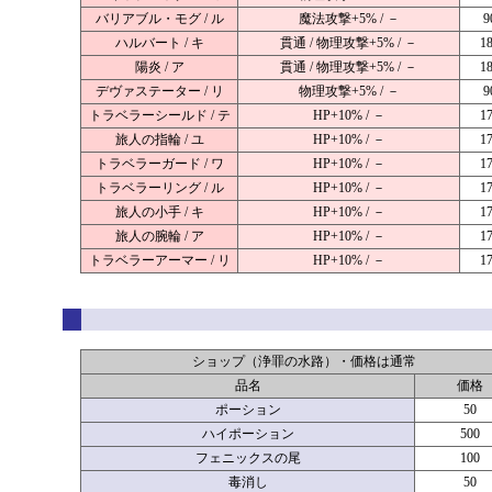
バリアブル・モグ / ル
魔法攻撃+5% / －
9
ハルバート / キ
貫通 / 物理攻撃+5% / －
1
陽炎 / ア
貫通 / 物理攻撃+5% / －
1
デヴァステーター / リ
物理攻撃+5% / －
9
トラベラーシールド / テ
HP+10% / －
1
旅人の指輪 / ユ
HP+10% / －
1
トラベラーガード / ワ
HP+10% / －
1
トラベラーリング / ル
HP+10% / －
1
旅人の小手 / キ
HP+10% / －
1
旅人の腕輪 / ア
HP+10% / －
1
トラベラーアーマー / リ
HP+10% / －
1
ショップ（浄罪の水路）・価格は通常
品名
価格
ポーション
50
ハイポーション
500
フェニックスの尾
100
毒消し
50