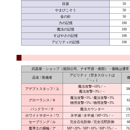
目薬
50
やまびこそう
50
金の針
50
力の記憶
100
魔法の記憶
100
すばやさの記憶
100
アビリティの記憶
100
武器屋・ショップ（巡回公司、ナギ平原・南部）・価格は通常
アビリティ（空きスロットは
品名 / 装備者
『－』）
魔法攻撃+10% / －
アデプトスタッフ / ユ
38
魔法攻撃+3% / －
魔法攻撃+5% / 魔法攻撃+3%
グローランス / キ
6
物理攻撃+5% / 物理攻撃+3%
バックラー / テ
魔法カウンター
25
ホワイトサポート / ワ
氷半減 / 水半減 / HP+5% / －
15
セーブリング / ル
完全石化防御 / 完全沈黙防御
6
魔導士の腕輪 / ア
MP+20% / MP+10% / MP+5% / －
76