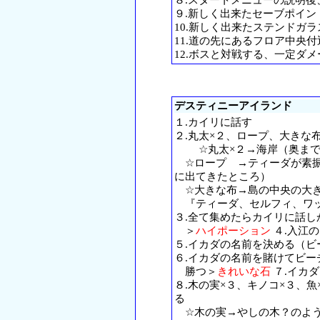
９.新しく出来たセーブポイン
10.新しく出来たステンドガ
11.道の先にあるフロア中央付
12.ボスと対戦する、一定ダ
デスティニーアイランド
１.カイリに話す
２.丸太×２、ロープ、大きな
☆丸太×２→海岸（奥まで
☆ロープ →ティーダが素振
に出てきたところ）
☆大きな布→島の中央の大き
『ティーダ、セルフィ、ワッ
３.全て集めたらカイリに話し
＞
ハイポーション
４.入江
５.イカダの名前を決める（
６.イカダの名前を賭けてビー
勝つ＞
きれいな石
７.イカ
８.木の実×３、キノコ×３、
る
☆木の実→やしの木？のよう