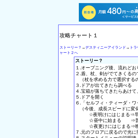
攻略チャート１
ストーリー？
→
デスティニーアイランド
→
トラ
ャート２へ
ストーリー？
１.オープニング後、流れどお
２.盾、杖、剣がでてきくる
（杖を求める力で選択する
３.ドアが出てきたら調べる
４.宝箱が落ちてきたらあけ
５.ドアを開く
６.「セルフィ・ティーダ・
（今後、成長スピードに変
☆夜明けにはじまる⇒
☆昼中に始まる ⇒
☆夜更けにはじまる⇒
７.元のフロアに戻るので光に
８.スタートメニューの説明後