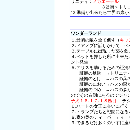
リニティ：
メガエーテル
３番街＞トリニテ
12.準備が出来たら世界の扉
ワンダーランド
１.最初の敵を全て倒す（
キャ
２.ドアノブに話しかけて、ベ
３.テーブルに出現した薬を飲
４.ベットを押した所に出来
ント発生
５.アリスを助けるための証拠
証拠の足跡 →トリニティ
証拠のとげ →ハスの葉の
証拠のにおい→ハスの森か
証拠のつめ →ハスの森か
のでその右側にあるのでジャ
子犬１６.１７.１８匹目
チシ
６.ハートの女王に会いに行く
７.トランプたちと戦闘になる
８.森の奥のティーパーティ
９.できるだけ多くのいすに