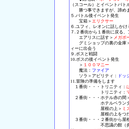
（スコール）とイベントバト
勝つ事できますが、諦めま
５.バトル後イベント発生
宝箱＞
エリクサー
６.ユフィ、レオンに話しかけ
７.２番街から１番街に戻る
エアリスに話す＞
メガポ
グミショップの裏の金庫
ィーに出会う
９.ボスと戦闘
10.ボスの後イベント発生
＞
１００マニー
魔法：
ファイア
ソラ＞アビリティ：
ドッ
11.冒険の準備をします
１番街・・・トリニティ：
トリニティ：
２番街・・・ホテル赤の間
ホテルベランダ
屋根の上＞
ミ
屋根の上をつたって
３番街・・・２番街から屋根
不思議の館（炎のかか