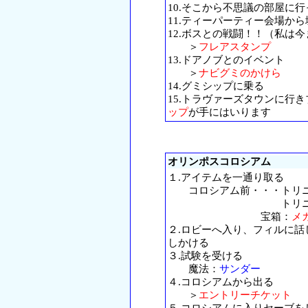
10.そこから不思議の部屋に
11.ティーパーティー会場か
12.ボスとの戦闘！！（私は
＞
フレアスタンプ
13.ドアノブとのイベント
＞
ナビグミのかけら
14.グミシップに乗る
15.トラヴァーズタウンに行
ップ
が手にはいります
オリンポスコロシアム
１.アイテムを一通り取る
コロシアム前・・・トリニ
トリニテ
宝箱：
メ
２.ロビーへ入り、フィルに
しかける
３.試験を受ける
魔法：
サンダー
４.コロシアムから出る
＞
エントリーチケット
５.コロシアムに入りセーブ