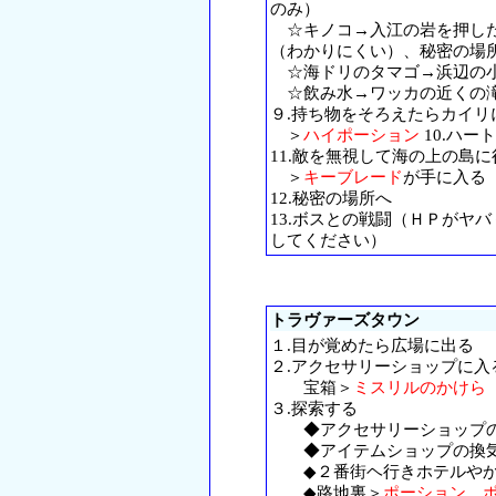
のみ）
☆キノコ→入江の岩を押した
（わかりにくい）、秘密の場
☆海ドリのタマゴ→浜辺の小
☆飲み水→ワッカの近くの
９.持ち物をそろえたらカイリ
＞
ハイポーション
10.ハー
11.敵を無視して海の上の島に
＞
キーブレード
が手に入る
12.秘密の場所へ
13.ボスとの戦闘（ＨＰがヤ
してください）
トラヴァーズタウン
１.目が覚めたら広場に出る
２.アクセサリーショップに入
宝箱＞
ミスリルのかけら
３.探索する
◆アクセサリーショップの
◆アイテムショップの換気
◆２番街ヘ行きホテルやか
◆路地裏＞
ポーション 