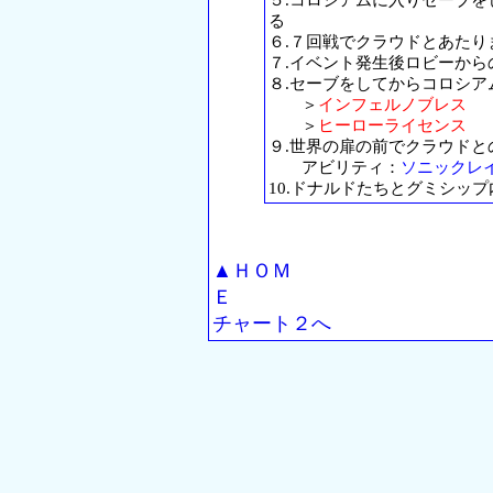
る
６.７回戦でクラウドとあた
７.イベント発生後ロビーから
８.セーブをしてからコロシア
＞
インフェルノブレス
＞
ヒーローライセンス
９.世界の扉の前でクラウドと
アビリティ：
ソニックレ
10.ドナルドたちとグミシッ
▲ＨＯＭ
Ｅ
チャート２へ