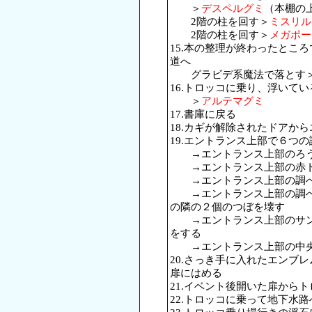
＞
デスペルグミ
（本棚の
2階の柱を回す＞
ミスリル
2階の柱を回す＞
メガポー
15.本の整理が終わったとこ
道へ
グラビデ系魔法で落とす
16.トロッコに乗り、浮いて
＞
アルテマグミ
17.書庫に戻る
18.カギが解除されたドアか
19.エントランス上部で６つ
→エントランス上部のろう
→エントランス上部の赤ト
→エントランス上部の調べ
→エントランス上部の調べ
の隣の２個のつぼを壊す
→エントランス上部のサン
をする
→エントランス上部の中央
20.さっき手に入れたエンブ
扉にはめる
21.イベント後開いた扉から
22.トロッコに乗って地下水路