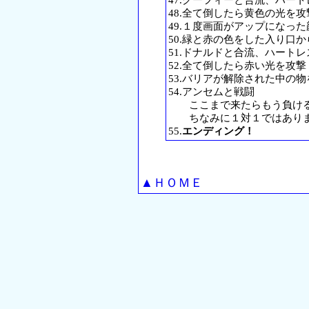
47.グーフィーと合流、ハー
48.全て倒したら黄色の光を攻
49.１度画面がアップになっ
50.緑と赤の色をした入り口
51.ドナルドと合流、ハート
52.全て倒したら赤い光を攻撃
53.バリアが解除された中の
54.アンセムと戦闘
ここまで来たらもう負ける
ちなみに１対１ではあり
55.
エンディング！
▲ＨＯＭＥ