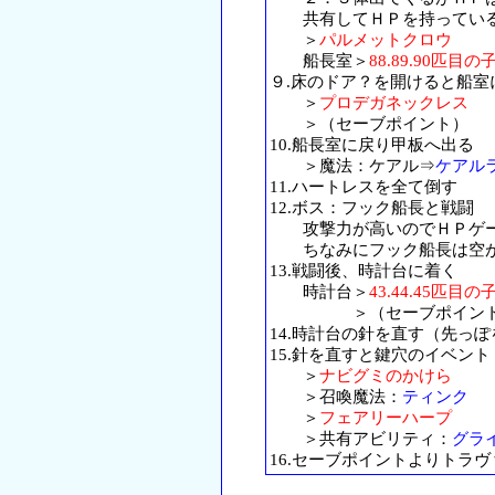
共有してＨＰを持っている
＞
パルメットクロウ
船長室＞
88.89.90匹目の
９.床のドア？を開けると船室
＞
プロデガネックレス
＞（セーブポイント）
10.船長室に戻り甲板へ出る
＞魔法：ケアル⇒
ケアル
11.ハートレスを全て倒す
12.ボス：フック船長と戦闘
攻撃力が高いのでＨＰゲー
ちなみにフック船長は空が
13.戦闘後、時計台に着く
時計台＞
43.44.45匹目の
＞（セーブポイント
14.時計台の針を直す（先っ
15.針を直すと鍵穴のイベント
＞
ナビグミのかけら
＞召喚魔法：
ティンク
＞
フェアリーハープ
＞共有アビリティ：
グラ
16.セーブポイントよりトラ