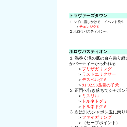
トラヴァーズタウン
１.シドに話しかける イベント発生
＞
チェンジグミ
２.ホロウバスティオンへ
ホロウバスティオン
１.渦巻く滝の底の台を乗り
がパーティーから外れる
＞
ブリザガリング
＞
ラストエリクサー
＞
デスペルグミ
＞
91.92.93匹目の子犬
２.正門へ行き落ちてシャボン
＞
ミスリル
＞
トルネドグミ
＞
トルネドグミ
３.次は別のシャボン玉に乗り
＞
ファイガリング
＞（セーブポイント）