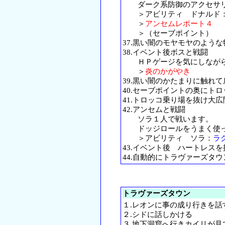
ダーク系防御のアクセサリ
＞アビリティ ドナルド
＞
アンセムレポート４
＞（セーブポイント）
37.黒い闇のモヤモヤのよう
38.イベント後ボスと戦闘
ＨＰゲージを気にしながら
＞
炎のかがやき
39.黒い闇のかたまりに触れて
40.セーブポイントの奥にト
41.トロッコ乗り場を抜け大広
42.アンセムと戦闘
ソラ１人で戦います。
ドッジロールをうまく使っ
＞アビリティ ソラ：
ラ
43.イベント後 ハートレス
44.自動的にトラヴァーズタ
トラヴァーズタウン
１.レオンに事の成り行きを
２.シドに話しかける
３.地下洞窟へ行きカイリが