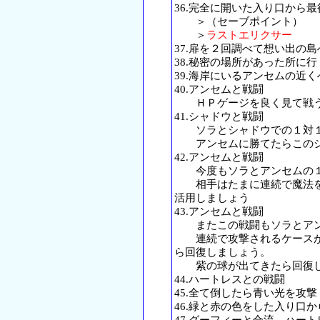
36.完全に開いた入り口から
＞（セーブポイント）
＞
ラストエリクサー
37.扉を２回調べて想い出の島
38.秘密の場所があった所に行
39.海岸にいるアンセムの近く
40.アンセムと戦闘
ＨＰゲージを良く見て戦う
41.シャドウと戦闘
ソラとシャドウでの１対１
アンセムに勝てたらこのシ
42.アンセムと戦闘
今度もソラとアンセムの１
相手はたまに連続で魔法を
活用しましょう
43.アンセムと戦闘
またこの戦闘もソラとアン
連続で攻撃されるケースが
ら回復しましょう。
紫の球が出てきたら回復し
44.ハートレスとの戦闘
45.全て倒したら青い光を攻撃
46.緑と赤の色をした入り口