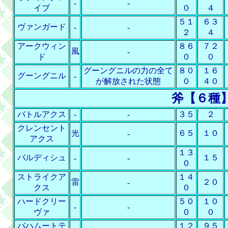
-
-
イブ
０
４
５１
６３
ヴァンガード
-
-
２
４
アークウィン
８６
７２
風
-
ド
０
０
グーングニルの力の全て
８０
１６
グーングニル
-
が解放された状態
０
４０
斧【６種
バトルアクス
-
-
３５
２
クレンセント
光
６５
１０
-
アクス
１３
バルディシュ
１５
-
-
０
ストライクア
１４
雷
２０
-
クス
０
ハードクリー
５０
１０
-
-
ヴァ
０
０
バハムートテ
１２
９５