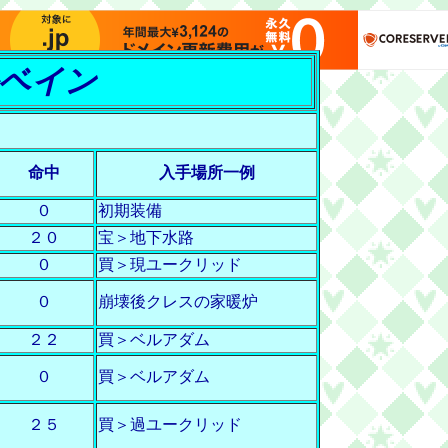
ベイン
】
命中
入手場所一例
０
初期装備
２０
宝＞地下水路
０
買＞現ユークリッド
０
崩壊後クレスの家暖炉
２２
買＞ベルアダム
０
買＞ベルアダム
２５
買＞過ユークリッド