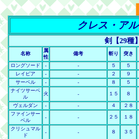
クレス・アル
剣【29種
属
名称
備考
斬り
突き
性
ロングソード
-
-
５
５
レイピア
-
-
２
９
サーベル
-
-
８
５
ナイツサーベ
火
１５
８
-
ル
ヴェルダン
-
-
４
２８
ファインサー
２５
１８
-
-
ベル
クリシュマル
８
３５
-
-
ド