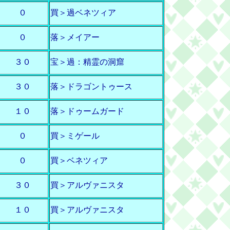
０
買＞過ベネツィア
０
落＞メイアー
３０
宝＞過：精霊の洞窟
３０
落＞ドラゴントゥース
１０
落＞ドゥームガード
０
買＞ミゲール
０
買＞ベネツィア
３０
買＞アルヴァニスタ
１０
買＞アルヴァニスタ