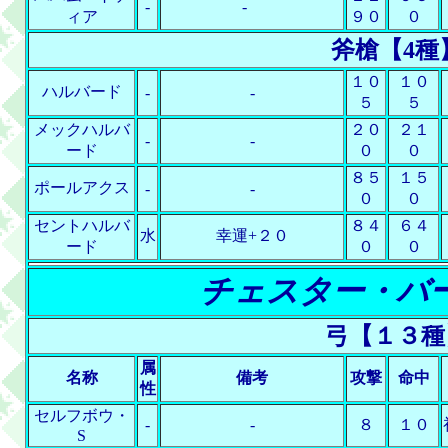
-
-
ィア
９０
０
斧槍【4種
１０
１０
ハルバード
-
-
５
５
メックハルバ
２０
２１
-
-
ード
０
０
８５
１５
ポールアクス
-
-
０
０
セントハルバ
８４
６４
水
幸運+２０
ード
０
０
チェスター・バ
弓【１３種
属
名称
備考
攻撃
命中
性
セルフボウ・
-
-
８
１０
S