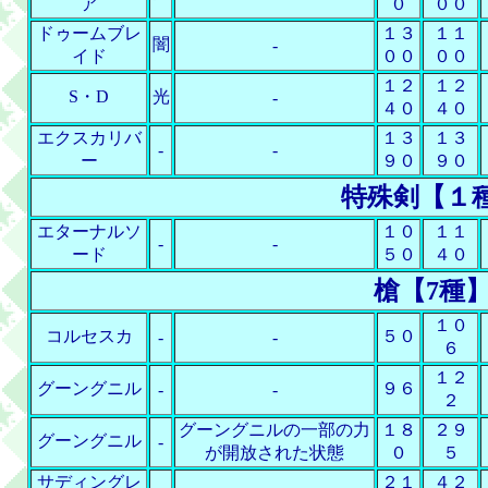
ア
０
００
ドゥームブレ
１３
１１
闇
-
イド
００
００
１２
１２
S・D
光
-
４０
４０
エクスカリバ
１３
１３
-
-
ー
９０
９０
特殊剣【１
エターナルソ
１０
１１
-
-
ード
５０
４０
槍【7種
１０
コルセスカ
５０
-
-
６
１２
グーングニル
９６
-
-
２
グーングニルの一部の力
１８
２９
グーングニル
-
が開放された状態
０
５
サディングレ
２１
４２