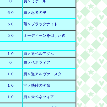
０
買＞ミゲール
６０
買＞忍者の里
５０
落＞ブラックナイト
５０
オーディーンを倒した後
】
１０
買＞過ベルアダム
０
買＞ベネツィア
１０
買＞過アルヴァニスタ
１０
宝＞熱砂の洞窟
１０
買＞未ベネツィア