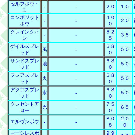
セルフボウ・
-
-
２０
１０
L
コンボジット
４０
２０
-
-
ボウ
０
クレインクィ
５２
３５
-
-
ン
５
ゲイルスプレ
６８
風
５０
-
ッド
０
サンドスプレ
６８
地
５０
-
ッド
０
フレアスプレ
６８
火
５０
-
ット
０
アクアスプレ
６８
水
５０
-
ット
０
クレセントア
７５
光
６５
-
ロー
０
８０
２０
エルヴンボウ
-
-
８
０
マーシレスボ
９９