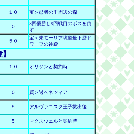
１０
宝＞忍者の里周辺の森
8回優勝し9回戦目のボスを倒
０
す
宝＞未モーリア坑道最下層ド
５０
ワーフの神殿
種】
１０
オリジンと契約時
】
０
買＞過ベネツィア
５
アルヴァニスタ王子救出後
５
マクスウェルと契約時