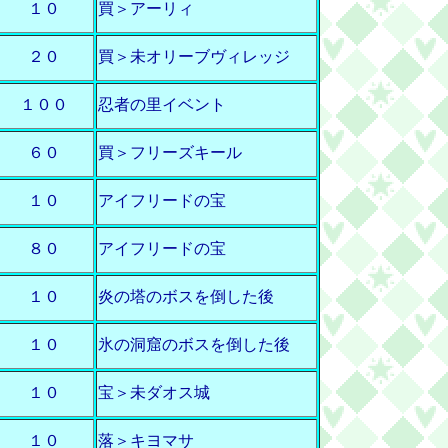
１０
買＞アーリィ
２０
買＞未オリーブヴィレッジ
１００
忍者の里イベント
６０
買＞フリーズキール
１０
アイフリードの宝
８０
アイフリードの宝
１０
炎の塔のボスを倒した後
１０
氷の洞窟のボスを倒した後
１０
宝＞未ダオス城
１０
落＞キヨマサ