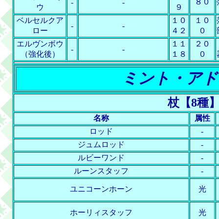
８０
-
-
ウ
９
ベルセルクア
１０
１０
-
-
ロー
４２
０
エルヴンボウ
１１
２０
-
-
（強化後）
１８
０
ミント・アド
杖【8種
名称
属性
ロッド
-
ジュムロッド
-
ルビーワンド
-
ルーンスタッフ
-
ユニコーンホーン
光
ホーリィスタッフ
光