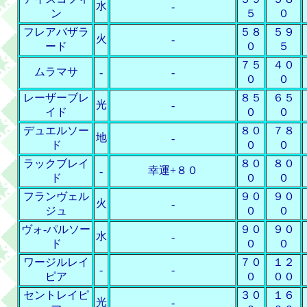
水
-
ン
５
０
フレアバザラ
５８
５９
火
-
ード
０
５
７５
４０
ムラマサ
-
-
０
０
レーザーブレ
８５
６５
光
-
イド
０
０
デュエルソー
８０
７８
地
-
ド
０
０
ラックブレイ
８０
８０
幸運+８０
-
ド
０
０
フランヴェル
９０
９０
火
-
ジュ
０
０
ヴォ-パルソー
９０
９０
水
-
ド
０
０
ワージルレイ
７０
１２
-
-
ピア
０
００
セントレイピ
３０
１６
光
-