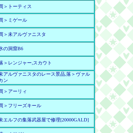
買＞トーティス
買＞ミゲール
買＞未アルヴァニスタ
氷の洞窟B6
落＞レンジャー,スカウト
未アルヴァニスタのレース景品,落＞ヴァル
カン
買＞アーリィ
買＞フリーズキール
未エルフの集落武器屋で修理[20000GALD]