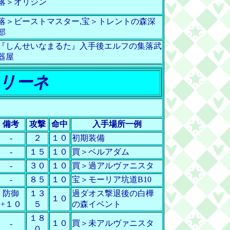
落＞オリジン
落＞ビーストマスター,宝＞トレントの森深
部
『しんせいなまるた』入手後エルフの集落武
器屋
リーネ
】
備考
攻撃
命中
入手場所一例
-
２
１０
初期装備
-
１５
１０
買＞ベルアダム
-
３０
１０
買＞過アルヴァニスタ
-
８５
１０
宝＞モーリア坑道B10
防御
１３
過ダオス撃退後の白樺
１０
+１０
５
の森イベント
１８
１０
買＞未アルヴァニスタ
-
０