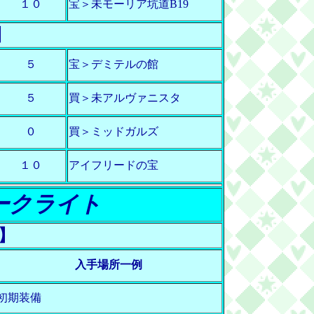
１０
宝＞未モーリア坑道B19
】
５
宝＞デミテルの館
５
買＞未アルヴァニスタ
０
買＞ミッドガルズ
１０
アイフリードの宝
ークライト
】
入手場所一例
初期装備