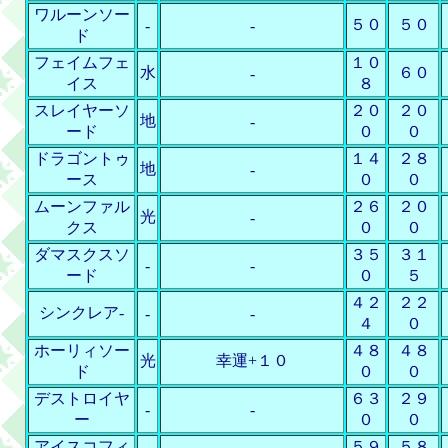
ワルーンソー
５０
５０
-
-
ド
フェイムフェ
１０
水
６０
-
イス
８
スレイヤーソ
２０
２０
地
-
ード
０
０
ドラゴントゥ
１４
２８
地
-
ース
０
０
ムーンファル
２６
２０
光
-
クス
０
０
ダマスクスソ
３５
３１
-
-
ード
０
５
４２
２２
シンクレア-
-
-
４
０
ホーリィソー
４８
４８
光
幸運+１０
ド
０
０
デストロイヤ
６３
２９
-
-
ー
０
０
アイスコフィ
５９
５８