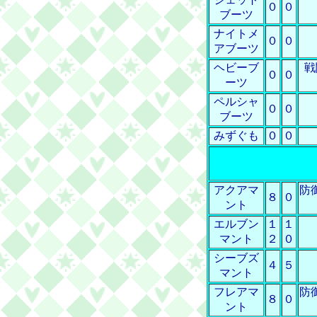
０
０
ブーツ
ナイトメ
０
０
アブーツ
ヘビーブ
戦
０
０
ーツ
ペルシャ
０
０
ブーツ
みずぐも
０
０
アクアマ
防
８
０
ント
エルブン
１
１
マント
２
０
シーブズ
４
５
マント
フレアマ
防
８
０
ント