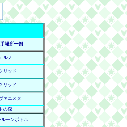
入手場所一例
ェルノ
クリッド
クリッド
ヴァニスタ
トの森
+ルーンボトル