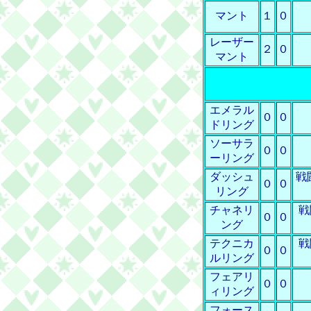
マント
１
０
レーザー
２
０
マント
エメラル
０
０
ドリング
ソーサラ
０
０
ーリング
ダッシュ
戦
０
０
リング
チャネリ
戦
０
０
ング
テクニカ
戦
０
０
ルリング
フェアリ
０
０
ィリング
フォース