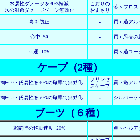
水属性ダメージを30%軽減
こおりの
落＞フロス
氷の洞窟ダメージゾーン無効化
おまもり
毒を防止
買＞過アル
-
命中+50
買＞忍者の
-
幸運+10%
買＞過ユー
-
ケープ（2種）
プリンセ
防御+10・炎属性を30%の確率で無効化
買＞過アル
スケープ
防御+15・炎属性を50%の確率で無効化
シルバーケ
-
ブーツ（６種）
戦闘時の移動速度+20%
買＞ベルア
-
ヘビーブ