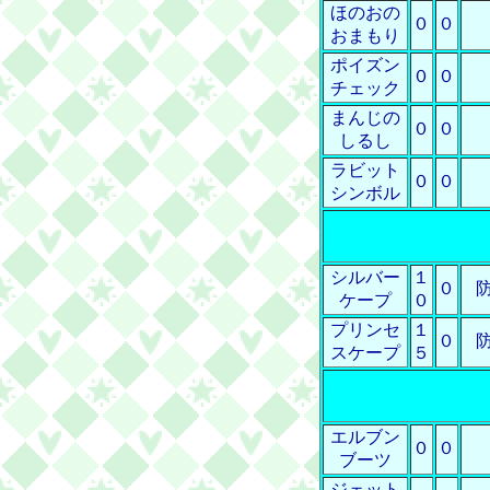
ほのおの
０
０
おまもり
ポイズン
０
０
チェック
まんじの
０
０
しるし
ラビット
０
０
シンボル
シルバー
１
０
ケープ
０
プリンセ
１
０
スケープ
５
エルブン
０
０
ブーツ
ジェット