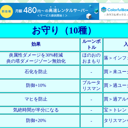
お守り（10種）
ルーンボ
効果
トル
炎属性ダメージを30%軽減
ほのおの
落＞インフ
炎の塔ダメージゾーン無効化
おまもり
石化を防止
買＞未ユー
-
ブルータ
防御+10%
買＞過ユー
リスマン
マヒを防止
買＞過アル
-
気絶時間が半分になる
-
宝＞トレン
防御+20%
タリスマン
-