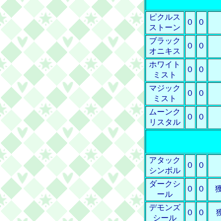
ピクルス
０
０
ストーン
ブラック
０
０
オニキス
ホワイト
０
０
ミスト
マジック
０
０
ミスト
ムーンク
０
０
リスタル
アタック
０
０
シンボル
ダークシ
０
０
ール
デモンズ
０
０
シール