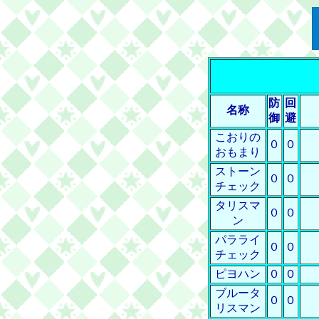
防
回
名称
御
避
こおりの
０
０
おもまり
ストーン
０
０
チェック
タリスマ
０
０
ン
パラライ
０
０
チェック
ピヨハン
０
０
ブルータ
０
０
リスマン