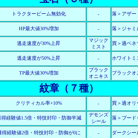
トラクタービーム無効化
落＞アザー
-
HP最大値30%増加
落＞ジャミル
-
マジック
逃走速度が30%上昇
買＞過ベネ
ミスト
逃走速度が50%上昇
ホワイトミ
-
ブラック
TP最大値30%増加
ブラックオ
オニキス
紋章（７種）
クリティカル率+10%
買＞過オリ
-
デモンズ
獲得経験値1.5倍・特技封印・防御半減
落＞ブード
シール
獲得経験値2倍・特技封印・防御が0に
ダークシー
-