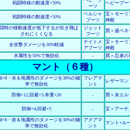
戦闘時移の動速度+50%
ヘビーブー
ーツ
ペルシャ
宝＞モーリ
戦闘時移の動速度+50%
ブーツ
神殿
闘時の移動速度が低下するが吹き飛ば
ジェット
買＞過ベネ
されにくくなる
ブーツ
ナイトメ
宝＞モーリ
全攻撃ダメージを30%軽減
アブーツ
神殿
水属性を50%で無効化
-
買＞忍者の
マント（６種）
御+8・水＆地属性のダメージを30%の確
フレアマ
レザーマン
率で無効化
ント
防御+12,回避+5,幸運+20
買＞未エル
-
防御+4,回避+5
宝＞アーチ
-
御+8・炎＆地属性のダメージを30%の確
アクアマ
マント+ル
率で無効化
ント