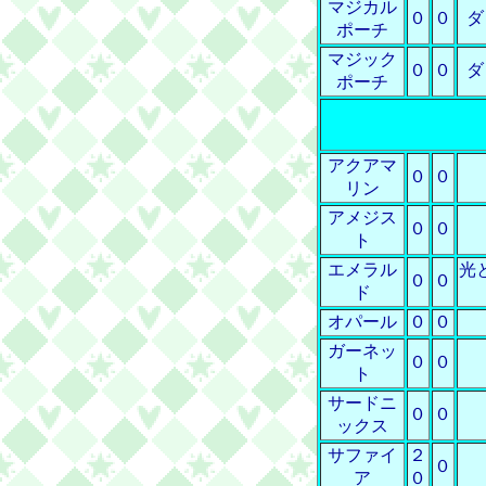
マジカル
０
０
ダ
ポーチ
マジック
０
０
ダ
ポーチ
アクアマ
０
０
リン
アメジス
０
０
ト
エメラル
光
０
０
ド
オパール
０
０
ガーネッ
０
０
ト
サードニ
０
０
ックス
サファイ
２
０
ア
０