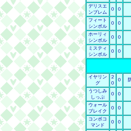
デリスエ
０
０
ンブレム
フィート
０
０
シンボル
ホーリィ
０
０
シンボル
ミスティ
０
０
シンボル
イヤリン
２
０
グ
０
うつしみ
０
０
しっぷ
ウォール
０
０
ブレイク
コンボコ
０
０
マンド