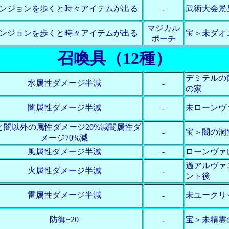
ンジョンを歩くと時々アイテムが出る
武術大会景
-
マジカル
ンジョンを歩くと時々アイテムが出る
宝＞未ダオ
ポーチ
召喚具（12種）
デミテルの
水属性ダメージ半減
-
の家
闇属性ダメージ半減
未ローンヴ
-
と闇以外の属性ダメージ20%減闇属性ダ
宝＞闇の洞
-
メージ70%減
風属性ダメージ半減
-
ローンヴァ
過アルヴァ
火属性ダメージ半減
-
ント後
雷属性ダメージ半減
未ユークリ
-
防御+20
宝＞未精霊
-