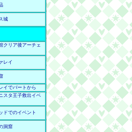
品
ス城
館クリア後アーチェ
ァレイ
窟
レイでバートから
ニスタ王子救出イベ
ッドでのイベント
の洞窟