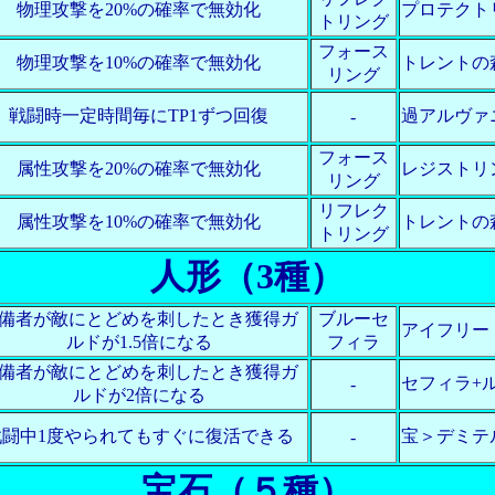
物理攻撃を20%の確率で無効化
プロテクト
トリング
フォース
物理攻撃を10%の確率で無効化
トレントの
リング
戦闘時一定時間毎にTP1ずつ回復
過アルヴァ
-
フォース
属性攻撃を20%の確率で無効化
レジストリ
リング
リフレク
属性攻撃を10%の確率で無効化
トレントの
トリング
人形（3種）
備者が敵にとどめを刺したとき獲得ガ
ブルーセ
アイフリー
ルドが1.5倍になる
フィラ
備者が敵にとどめを刺したとき獲得ガ
セフィラ+
-
ルドが2倍になる
戦闘中1度やられてもすぐに復活できる
宝＞デミテ
-
宝石（５種）