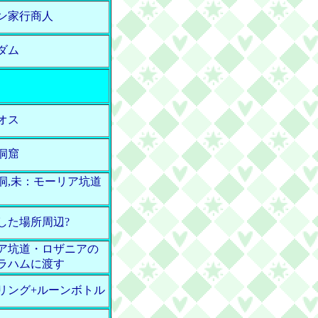
ン家行商人
ダム
オス
洞窟
洞,未：モーリア坑道
した場所周辺?
ア坑道・ロザニアの
ラハムに渡す
リング+ルーンボトル