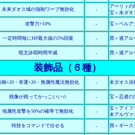
アーリィの
未来ダオス城の強制ワープ無効化
-
宝＞未ダオ
攻撃力+10%
宝＞ベルア
-
一定時間毎にHP最大値の5%回復
買＞過アル
-
呪文詠唱時間半減
買＞過アル
-
装飾品（６種）
防御+20・幸運+20・無属性魔法無効化
未ダオス決
-
残像が残ってかっこいい☆
宝＞忍者の
-
宝＞アイフ
地属性攻撃を50%の確率で無効化
-
未アルヴァ
特技をコマンドで出せる
買＞ギース
-