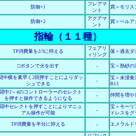
フレアマ
防御+1
買＞モリス
ント
アクアマ
防御+2
買＞ベルア
ント
指輪（１１種）
フェアリ
TP消費量を2/3に抑える
落＞過去ダ
ィリング
□ボタンで火を出す
宝＞熱砂の
-
闘中横を素早く2回押すことによりダッ
宝＞未浸食
-
シュできる
B13
闘中2～4のコントローラーのセレクト
仲間を増や
-
を押すと操作できるようになる
闘中セレクトを押すことによりマニュ
宝＞モーリ
-
アル操作が可能
ドレスをグ
TP消費量を半分に抑える
エメラルド
-
リフレク