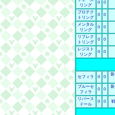
０
０
リング
プロテク
０
０
トリング
メンタル
０
０
リング
リフレク
０
０
トリング
レジスト
０
０
リング
装
セフィラ
０
０
ブルーセ
装
０
０
フィラ
リバース
０
０
ドール